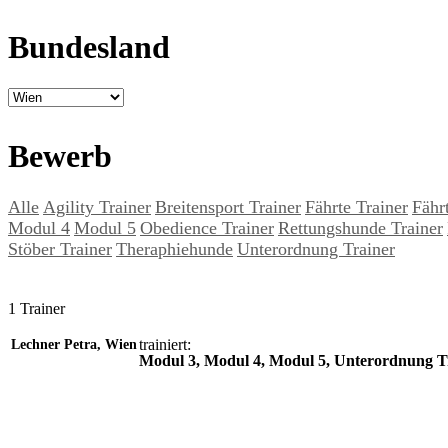
Bundesland
Bewerb
Alle
Agility Trainer
Breitensport Trainer
Fährte Trainer
Fähr
Modul 4
Modul 5
Obedience Trainer
Rettungshunde Trainer
Stöber Trainer
Theraphiehunde
Unterordnung Trainer
1 Trainer
trainiert:
Lechner Petra, Wien
Modul 3, Modul 4, Modul 5, Unterordnung T