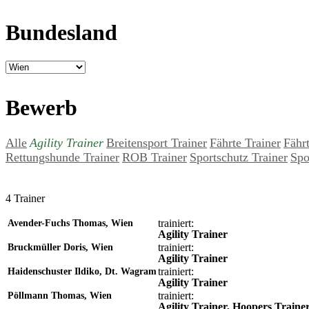
Bundesland
Bewerb
Alle
Agility Trainer
Breitensport Trainer
Fährte Trainer
Fähr
Rettungshunde Trainer
ROB Trainer
Sportschutz Trainer
Spo
4 Trainer
trainiert:
Avender-Fuchs Thomas, Wien
Agility Trainer
trainiert:
Bruckmüller Doris, Wien
Agility Trainer
trainiert:
Haidenschuster Ildiko, Dt. Wagram
Agility Trainer
trainiert:
Pöllmann Thomas, Wien
Agility Trainer, Hoopers Traine