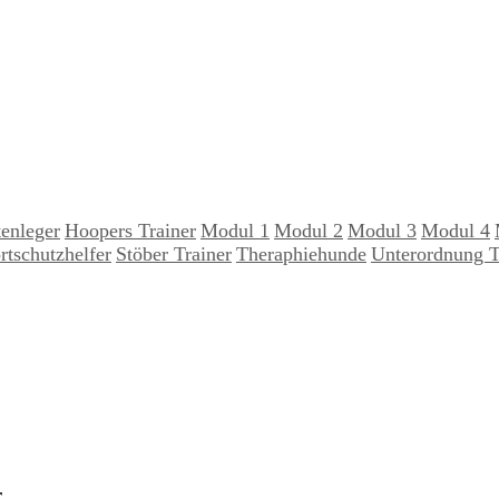
tenleger
Hoopers Trainer
Modul 1
Modul 2
Modul 3
Modul 4
rtschutzhelfer
Stöber Trainer
Theraphiehunde
Unterordnung T
r