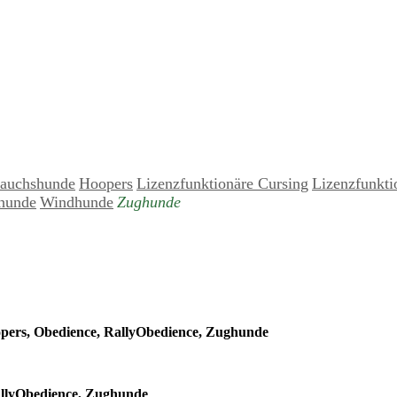
auchshunde
Hoopers
Lizenzfunktionäre Cursing
Lizenzfunkti
hunde
Windhunde
Zughunde
pers, Obedience, RallyObedience, Zughunde
llyObedience, Zughunde