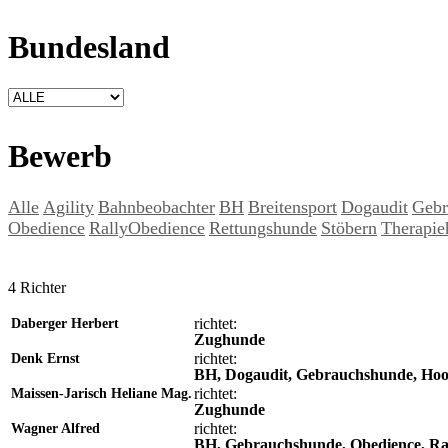
Bundesland
Bewerb
Alle
Agility
Bahnbeobachter
BH
Breitensport
Dogaudit
Gebr
Obedience
RallyObedience
Rettungshunde
Stöbern
Therapie
4 Richter
richtet:
Daberger Herbert
Zughunde
richtet:
Denk Ernst
BH, Dogaudit, Gebrauchshunde, Hoo
richtet:
Maissen-Jarisch Heliane Mag.
Zughunde
richtet:
Wagner Alfred
BH, Gebrauchshunde, Obedience, Ra