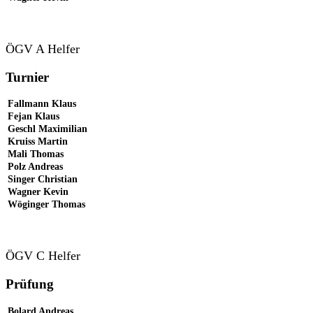
ÖGV A Helfer
Turnier
Fallmann Klaus
Fejan Klaus
Geschl Maximilian
Kruiss Martin
Mali Thomas
Polz Andreas
Singer Christian
Wagner Kevin
Wöginger Thomas
ÖGV C Helfer
Prüfung
Bolard Andreas