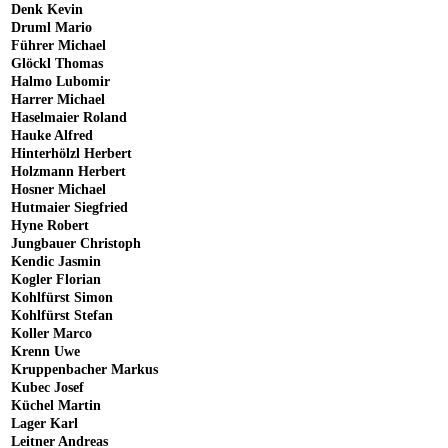
Denk Kevin
Druml Mario
Führer Michael
Glöckl Thomas
Halmo Lubomir
Harrer Michael
Haselmaier Roland
Hauke Alfred
Hinterhölzl Herbert
Holzmann Herbert
Hosner Michael
Hutmaier Siegfried
Hyne Robert
Jungbauer Christoph
Kendic Jasmin
Kogler Florian
Kohlfürst Simon
Kohlfürst Stefan
Koller Marco
Krenn Uwe
Kruppenbacher Markus
Kubec Josef
Küchel Martin
Lager Karl
Leitner Andreas