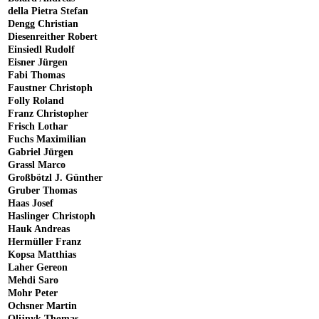
della Pietra Stefan
Dengg Christian
Diesenreither Robert
Einsiedl Rudolf
Eisner Jürgen
Fabi Thomas
Faustner Christoph
Folly Roland
Franz Christopher
Frisch Lothar
Fuchs Maximilian
Gabriel Jürgen
Grassl Marco
Großbötzl J. Günther
Gruber Thomas
Haas Josef
Haslinger Christoph
Hauk Andreas
Hermüller Franz
Kopsa Matthias
Laher Gereon
Mehdi Saro
Mohr Peter
Ochsner Martin
Olijnyk Thomas