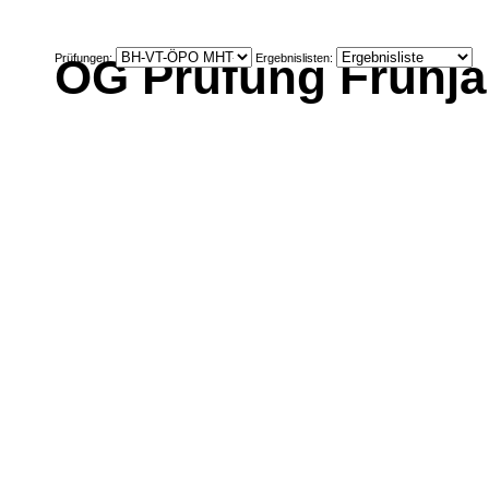
OG Prüfung Frühja
Prüfungen:
Ergebnislisten: